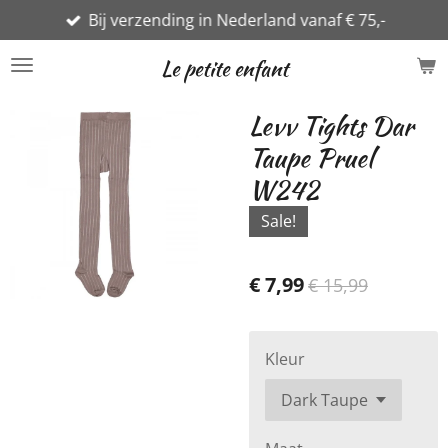
Bij verzending in Nederland vanaf € 75,-
Ga
direct
Le petite enfant
naar
de
Levv Tights Dar
hoofdinhoud
Taupe Pruel
W242
Sale!
€ 7,99
€ 15,99
Kleur