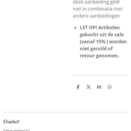
deze aanbieding geld
niet in combinatie met
andere aanbiedingen
LET OP! Artikelen
gekocht uit de sale
(vanaf 15% ) worden
niet geruild of
retour genomen.
D
D
S
D
e
e
h
e
l
e
a
l
e
l
r
e
n
e
n
Contact
Adres gegevens