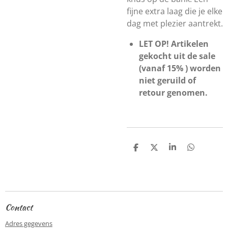
fijne extra laag die je elke
dag met plezier aantrekt.
LET OP! Artikelen
gekocht uit de sale
(vanaf 15% ) worden
niet geruild of
retour genomen.
D
D
S
D
e
e
h
e
l
e
a
l
e
l
r
e
n
e
n
Contact
Adres gegevens