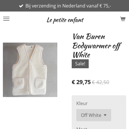
Bij verzending in Nederland vanaf € 75,-
Ga
direct
Le petite enfant
naar
de
Van Buren
hoofdinhoud
Bodywarmer off
White
Sale!
€ 29,75
€ 42,50
Kleur