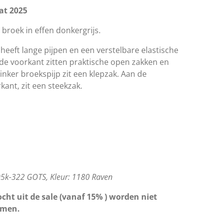
at 2025
broek in effen donkergrijs.
eeft lange pijpen en een verstelbare elastische
an de voorkant zitten praktische open zakken en
inker broekspijp zit een klepzak. Aan de
kant, zit een steekzak.
705k-322 GOTS, Kleur: 1180 Raven
cht uit de sale (vanaf 15% ) worden niet
omen.