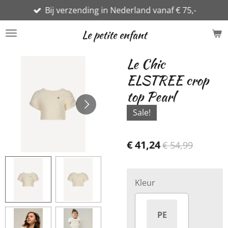
Bij verzending in Nederland vanaf € 75,-
Ga
direct
Le petite enfant
naar
de
Le Chic
hoofdinhoud
ELSTREE crop
top Pearl
Sale!
€ 41,24
€ 54,99
Kleur
PE