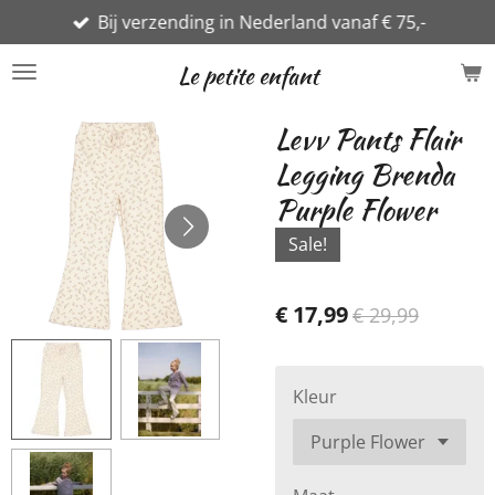
Bij verzending in Nederland vanaf € 75,-
Ga
direct
Le petite enfant
naar
de
Levv Pants Flair
hoofdinhoud
Legging Brenda
Purple Flower
Sale!
€ 17,99
€ 29,99
Kleur