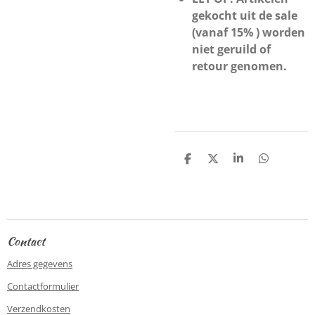
gekocht uit de sale
(vanaf 15% ) worden
niet geruild of
retour genomen.
D
D
S
D
e
e
h
e
l
e
a
l
e
l
r
e
n
e
n
Contact
Adres gegevens
Contactformulier
Verzendkosten