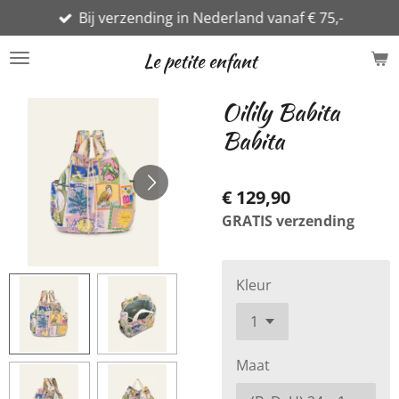
Bij verzending in Nederland vanaf € 75,-
Ga
direct
Le petite enfant
naar
de
Oilily Babita
hoofdinhoud
Babita
€ 129,90
GRATIS verzending
Kleur
Maat