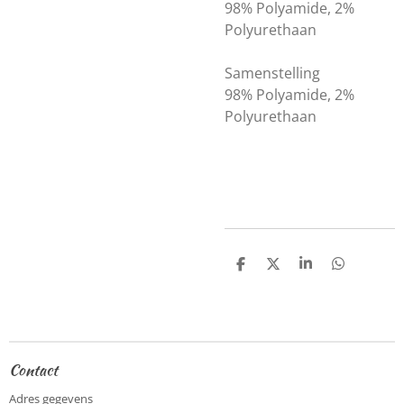
98% Polyamide, 2%
Polyurethaan
Samenstelling
98% Polyamide, 2%
Polyurethaan
D
D
S
D
e
e
h
e
l
e
a
l
e
l
r
e
n
e
n
Contact
Adres gegevens