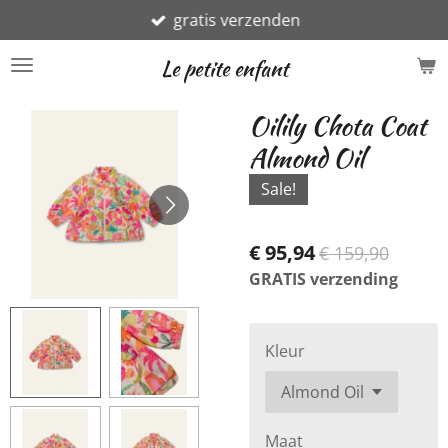
gratis verzenden
Ga
direct
Le petite enfant
naar
de
Oilily Chota Coat
hoofdinhoud
Almond Oil
Sale!
€ 95,94
€ 159,90
GRATIS verzending
Kleur
Maat