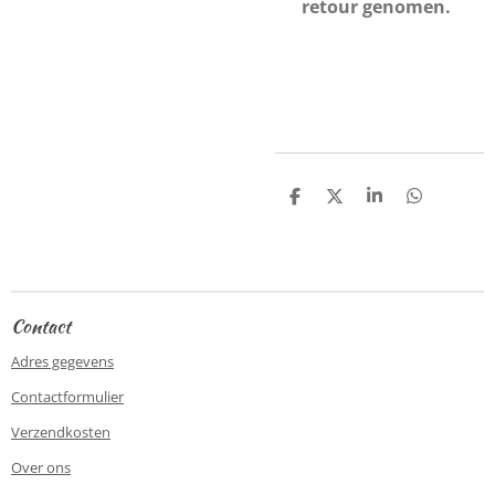
retour genomen.
D
D
S
D
e
e
h
e
l
e
a
l
e
l
r
e
n
e
n
Contact
Adres gegevens
Contactformulier
Verzendkosten
Over ons