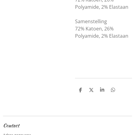
Polyamide, 2% Elastaan
Samenstelling
72% Katoen, 26%
Polyamide, 2% Elastaan
D
D
S
D
e
e
h
e
l
e
a
l
e
l
r
e
n
e
n
Contact