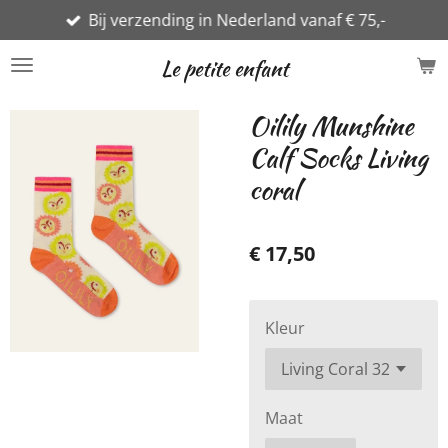
Bij verzending in Nederland vanaf € 75,-
Ga
direct
Le petite enfant
naar
de
Oilily Munshine
hoofdinhoud
Calf Socks Living
coral
€ 17,50
Kleur
Maat