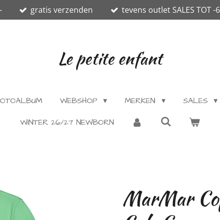
-
gratis verzenden
tevens outlet SALES TOT -
Le petite enfant
OTOALBUM
WEBSHOP
MERKEN
SALES
WINTER 26/27 NEWBORN
MarMar Cop