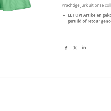
Prachtige jurk uit onze col
LET OP! Artikelen geko
geruild of retour gen
D
D
S
e
e
h
l
e
a
e
l
r
n
e