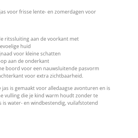
jas voor frisse lente- en zomerdagen voor
de ritssluiting aan de voorkant met
evoelige huid
ijnaad voor kleine schatten
noop aan de onderkant
che boord voor een nauwsluitende pasvorm
achterkant voor extra zichtbaarheid.
e jas is gemaakt voor alledaagse avonturen en is
e vulling die je kind warm houdt zonder te
s is water- en windbestendig, vuilafstotend