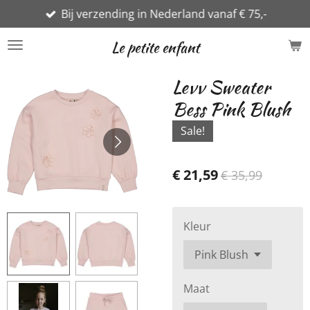
Bij verzending in Nederland vanaf € 75,-
Ga
direct
Le petite enfant
naar
de
Levv Sweater
hoofdinhoud
Bess Pink Blush
Sale!
€ 21,59
€ 35,99
Kleur
Maat