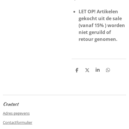
LET OP! Artikelen
gekocht uit de sale
(vanaf 15% ) worden
niet geruild of
retour genomen.
D
D
S
D
e
e
h
e
l
e
a
l
e
l
r
e
n
e
n
Contact
Adres gegevens
Contactformulier