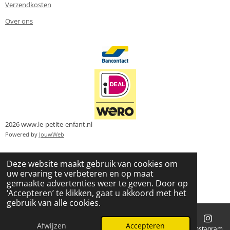
Verzendkosten
Over ons
2026 www.le-petite-enfant.nl
Powered by
JouwWeb
Deze website maakt gebruik van cookies om
uw ervaring te verbeteren en op maat
gemaakte advertenties weer te geven. Door op
‘Accepteren’ te klikken, gaat u akkoord met het
gebruik van alle cookies.
Afwijzen
Accepteren
E-mailadres
Telefoonnummer
Kaart
Instagram