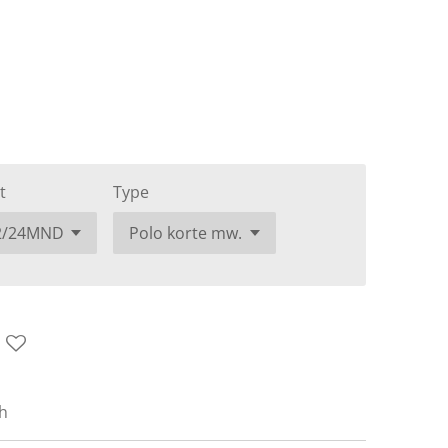
t
Type
h