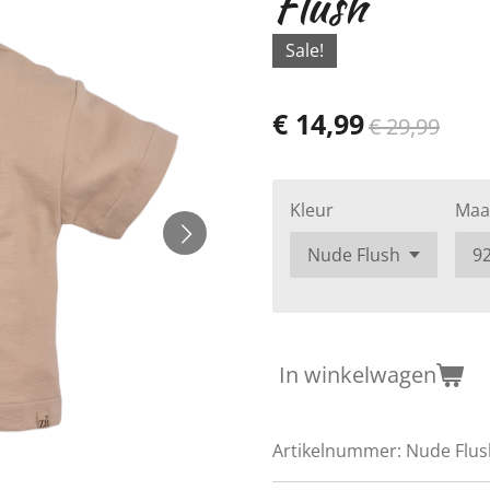
Flush
Sale!
€ 14,99
€ 29,99
Kleur
Maa
In winkelwagen
Artikelnummer:
Nude Flus