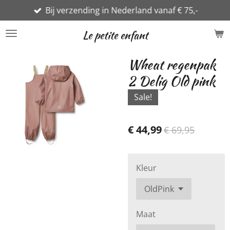
Bij verzending in Nederland vanaf € 75,-
Ga
direct
Le petite enfant
naar
de
Wheat regenpak
hoofdinhoud
2 Delig Old pink
Sale!
€ 44,99
€ 69,95
Kleur
Maat