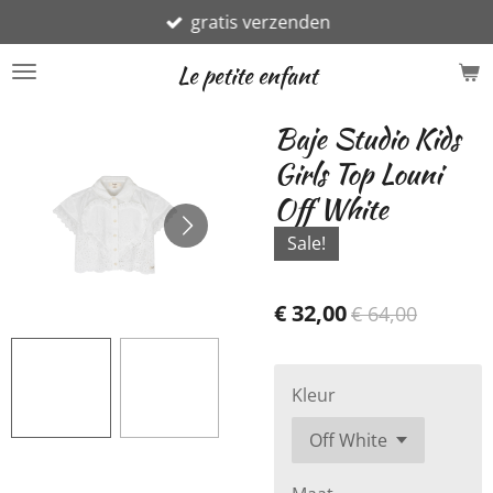
gratis verzenden
Ga
direct
Le petite enfant
naar
de
Baje Studio Kids
hoofdinhoud
Girls Top Louni
Off White
Sale!
€ 32,00
€ 64,00
Kleur