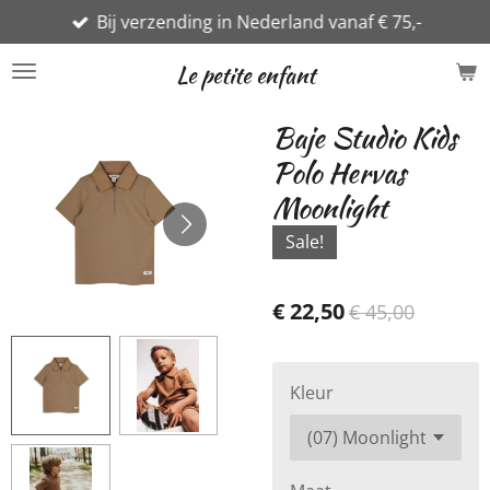
Bij verzending in Nederland vanaf € 75,-
Ga
direct
Le petite enfant
naar
de
Baje Studio Kids
hoofdinhoud
Polo Hervas
Moonlight
Sale!
€ 22,50
€ 45,00
Kleur