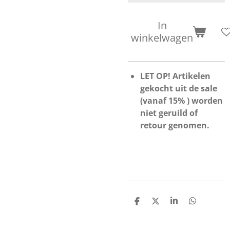
In
winkelwagen
LET OP! Artikelen
gekocht uit de sale
(vanaf 15% ) worden
niet geruild of
retour genomen.
D
D
S
D
e
e
h
e
l
e
a
l
e
l
r
e