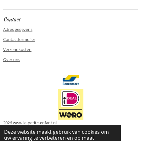
n
e
n
Contact
Adres gegevens
Contactformulier
Verzendkosten
Over ons
2026 www.le-petite-enfant.nl
Powered by
JouwWeb
Deze website maakt gebruik van cookies om
uw ervaring te verbeteren en op maat