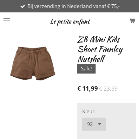
Bij verzending in Nederland vanaf € 75,-
Ga
direct
Le petite enfant
naar
de
Z8 Mini Kids
hoofdinhoud
Short Finnley
Nutshell
Sale!
€ 11,99
€ 23,99
Kleur