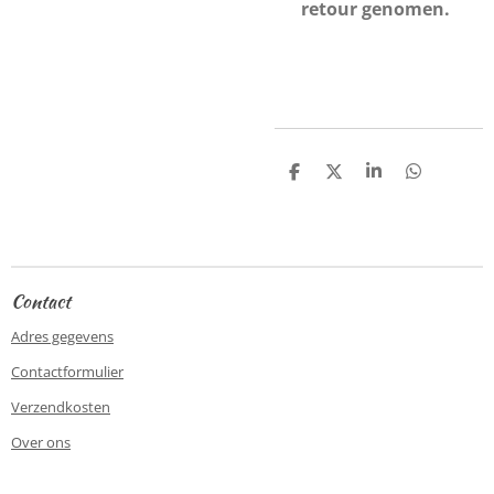
retour genomen.
D
D
S
D
e
e
h
e
l
e
a
l
e
l
r
e
n
e
n
Contact
Adres gegevens
Contactformulier
Verzendkosten
Over ons