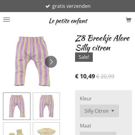
gratis verzenden
Ga
direct
Le petite enfant
naar
de
Z8 Broekje Alore
hoofdinhoud
Silly citron
Sale!
€ 10,49
€ 20,99
Kleur
Maat