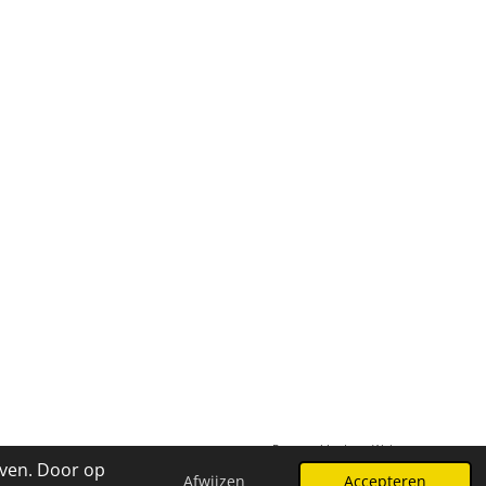
Powered by
JouwWeb
even. Door op
Afwijzen
Accepteren