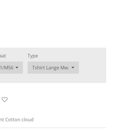
aat
Type
ent Cotton cloud