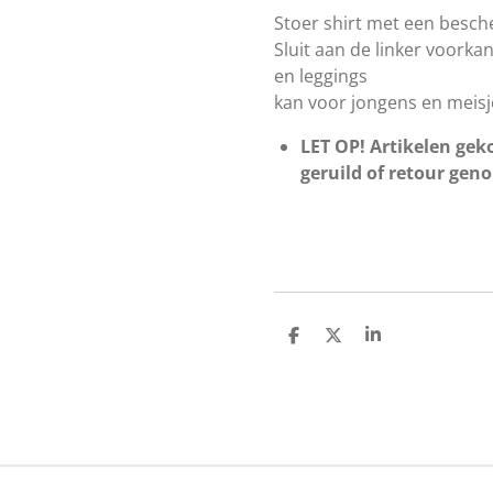
Stoer shirt met een besc
Sluit aan de linker voorka
en leggings
kan voor jongens en meisj
LET OP! Artikelen geko
geruild of retour gen
D
D
S
e
e
h
l
e
a
e
l
r
n
e