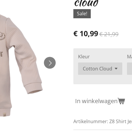
cloud
Sale!
€ 10,99
€ 21,99
Kleur
M
In winkelwagen
Artikelnummer:
Z8 Shirt J