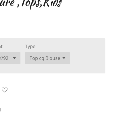
ure ,Tops,Kids
t
Type
1