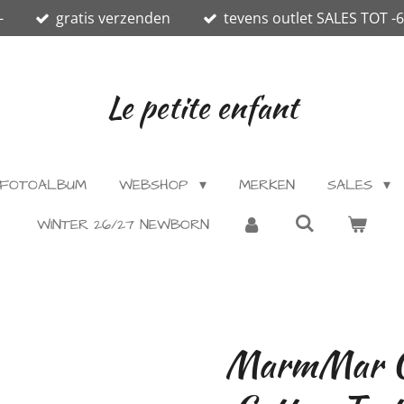
-
gratis verzenden
tevens outlet SALES TOT -
Le petite enfant
FOTOALBUM
WEBSHOP
MERKEN
SALES
WINTER 26/27 NEWBORN
MarmMar C