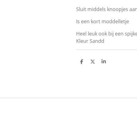
Sluit middels knoopjes aa
Is een kort moddelletje
Heel leuk ook bij een spij
Kleur Sandd
D
D
S
e
e
h
l
e
a
e
l
r
n
e