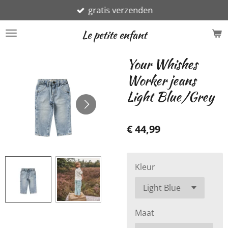
gratis verzenden
Ga
direct
Le petite enfant
naar
de
Your Whishes
hoofdinhoud
Worker jeans
Light Blue/Grey
€ 44,99
Kleur
Maat