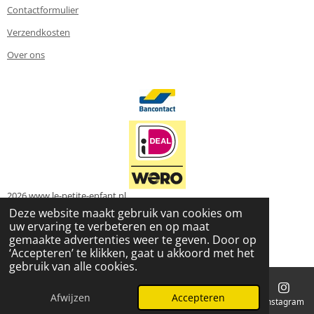
Contactformulier
Verzendkosten
Over ons
2026 www.le-petite-enfant.nl
Powered by
JouwWeb
Deze website maakt gebruik van cookies om
uw ervaring te verbeteren en op maat
gemaakte advertenties weer te geven. Door op
‘Accepteren’ te klikken, gaat u akkoord met het
gebruik van alle cookies.
Afwijzen
Accepteren
E-mailadres
Telefoonnummer
Kaart
Instagram