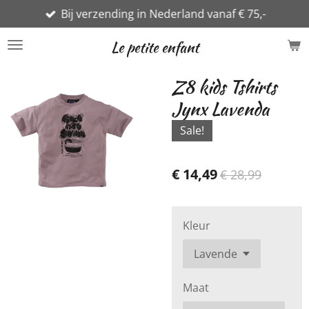
Bij verzending in Nederland vanaf € 75,-
Ga
direct
Le petite enfant
naar
de
Z8 kids Tshirts
hoofdinhoud
Jynx Lavenda
Sale!
€ 14,49
€ 28,99
Kleur
Maat