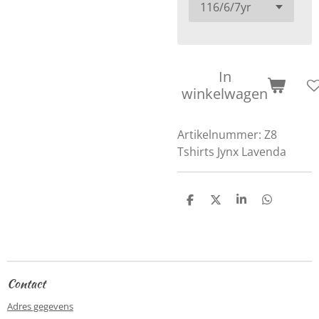
In
winkelwagen
Artikelnummer:
Z8
Tshirts Jynx Lavenda
D
D
S
D
e
e
h
e
l
e
a
l
e
l
r
e
n
e
n
Contact
Adres gegevens