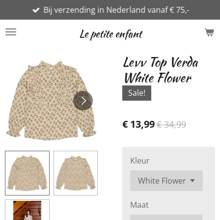
Bij verzending in Nederland vanaf € 75,-
Ga
direct
Le petite enfant
naar
de
Levv Top Verda
hoofdinhoud
White Flower
Sale!
€ 13,99
€ 34,99
Kleur
Maat