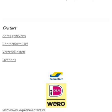
e
e
h
e
l
e
a
l
e
l
r
e
n
e
n
Contact
Adres gegevens
Contactformulier
Verzendkosten
Over ons
2026 www.le-petite-enfant.nl