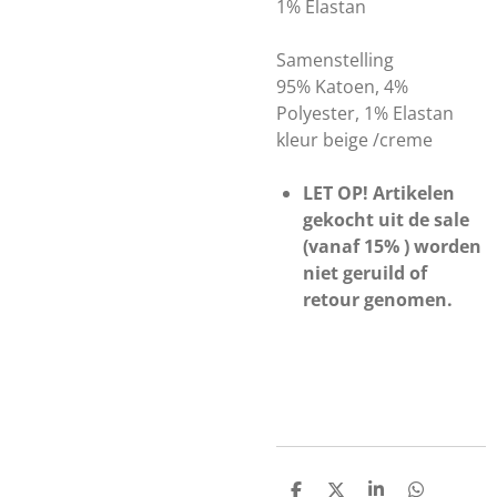
1% Elastan
Samenstelling
95% Katoen, 4%
Polyester, 1% Elastan
kleur beige /creme
LET OP! Artikelen
gekocht uit de sale
(vanaf 15% ) worden
niet geruild of
retour genomen.
D
D
S
D