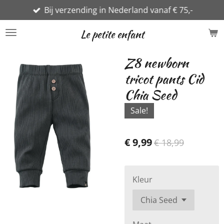
Bij verzending in Nederland vanaf € 75,-
Ga
direct
Le petite enfant
naar
de
Z8 newborn
hoofdinhoud
tricot pants Cid
Chia Seed
Sale!
€ 9,99
€ 18,99
Kleur