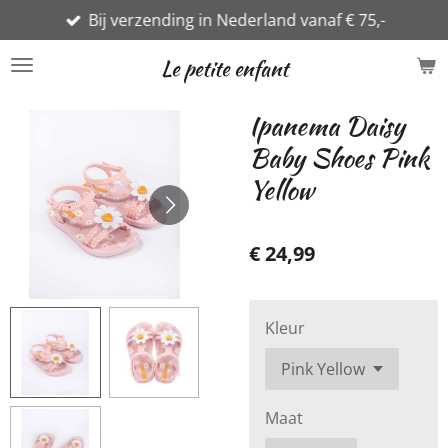
Bij verzending in Nederland vanaf € 75,-
Ga
direct
Le petite enfant
naar
de
Ipanema Daisy
hoofdinhoud
Baby Shoes Pink
Yellow
€ 24,99
Kleur
Maat