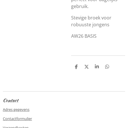
gebruik.
Stevige broek voor
robuuste jongens
AW26 BASIS
D
D
S
D
e
e
h
e
l
e
a
l
e
l
r
e
n
e
n
Contact
Adres gegevens
Contactformulier
Verzendkosten