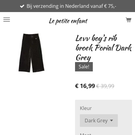
Bij verzending in Nederland vanaf € 75,-
Ga
direct
Le petite enfant
naar
de
Levv boy's rib
hoofdinhoud
broek Porial Dark
Grey
Sale!
€ 16,99
€ 39,99
Kleur