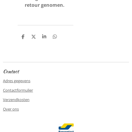
retour genomen.
D
D
S
D
e
e
h
e
l
e
a
l
e
l
r
e
n
e
n
Contact
Adres gegevens
Contactformulier
Verzendkosten
Over ons