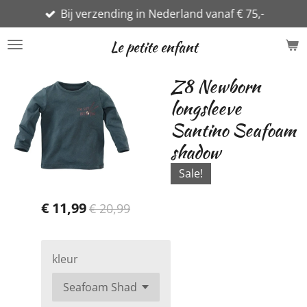
Bij verzending in Nederland vanaf € 75,-
Ga
direct
Le petite enfant
naar
de
Z8 Newborn
hoofdinhoud
longsleeve
Santino Seafoam
shadow
Sale!
€ 11,99
€ 20,99
kleur