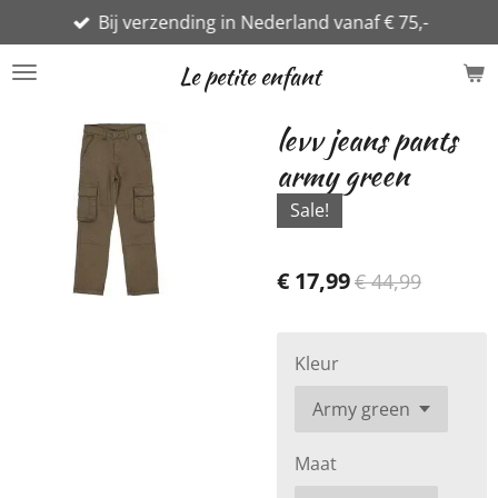
Bij verzending in Nederland vanaf € 75,-
Ga
direct
Le petite enfant
naar
de
levv jeans pants
hoofdinhoud
army green
Sale!
€ 17,99
€ 44,99
Kleur
Maat