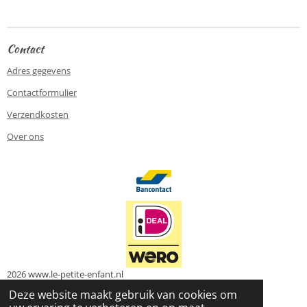
e
l
r
e
n
e
n
Contact
Adres gegevens
Contactformulier
Verzendkosten
Over ons
2026 www.le-petite-enfant.nl
Powered by
JouwWeb
Deze website maakt gebruik van cookies om