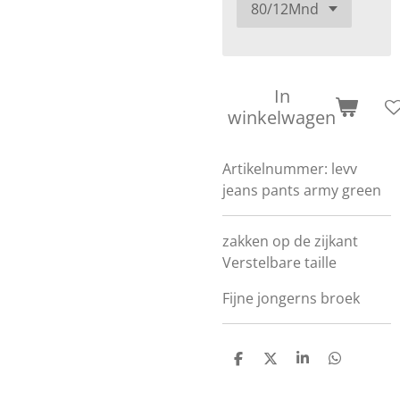
In
winkelwagen
Artikelnummer:
levv
jeans pants army green
zakken op de zijkant
Verstelbare taille
Fijne jongerns broek
D
D
S
D
e
e
h
e
l
e
a
l