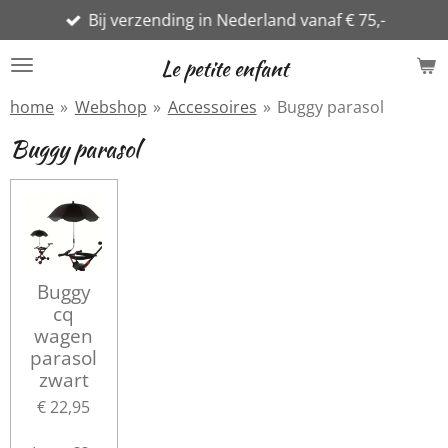
Bij verzending in Nederland vanaf € 75,-
Ga
direct
Le petite enfant
naar
de
home
»
Webshop
»
Accessoires
»
Buggy parasol
hoofdinhoud
Buggy parasol
Buggy
cq
wagen
parasol
zwart
€ 22,95