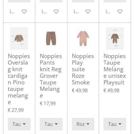
In winkelwagen
In winkelwagen
In winkelwagen
In winkelwa
Noppies
Noppies
Noppies
Noppies
Oversla
Pants
Play
Taupe
g knit
knit Reg
suite
Melang
cardiga
Grover
Roze
e unisex
n Pino
Taupe
Smoke
Playsuit
taupe
Melang
€ 49,98
€ 49,98
melang
e
e
€ 17,99
€ 27,99