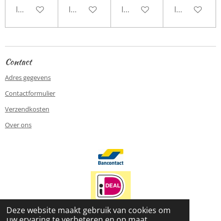
In winkelwagen
In winkelwagen
In winkelwagen
In winkelwa
Contact
Adres gegevens
Contactformulier
Verzendkosten
Over ons
Deze website maakt gebruik van cookies om
uw ervaring te verbeteren en op maat