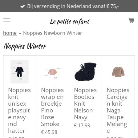
Bij verzending in Nederland vanaf € 75,-
Ga
direct
Le petite enfant
naar
de
home
»
Noppies Newborn Winter
hoofdinhoud
Noppies Winter
Noppies
Noppies
Noppies
Noppies
knit
wrap en
Booties
Cardiga
unisex
broekje
Knit
n knit
playsuit
Pino
Nelson
Naga
e navy
Rose
Navy
Taupe
incl
Smoke
Melang
€ 17,99
hatter
e
€ 45,98