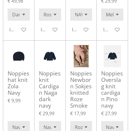
€ 49,98
€ 29,99
In winkelwagen
In winkelwagen
In winkelwagen
In winkelwa
Noppies
Noppies
Noppies
Noppies
hat knit
knit
Newbor
Oversla
Zola
Cardiga
n Sokjes
g knit
Navy
n Naga
knitted
cardiga
dark
Roze
n Pino
€ 9,99
navy
Smoke
navy
€ 29,99
€ 17,99
€ 27,99