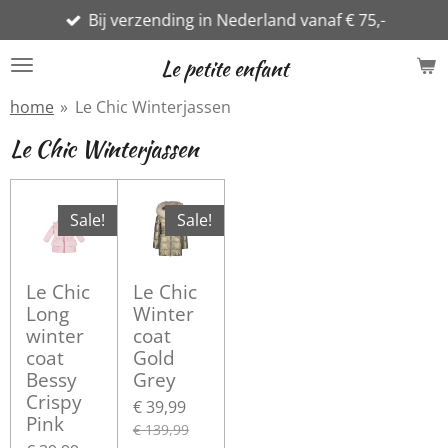
Bij verzending in Nederland vanaf € 75,-
Ga
direct
Le petite enfant
naar
de
home
»
Le Chic Winterjassen
hoofdinhoud
Le Chic Winterjassen
Sale!
Sale!
Le Chic
Le Chic
Long
Winter
winter
coat
coat
Gold
Bessy
Grey
Crispy
€ 39,99
Pink
€ 139,99