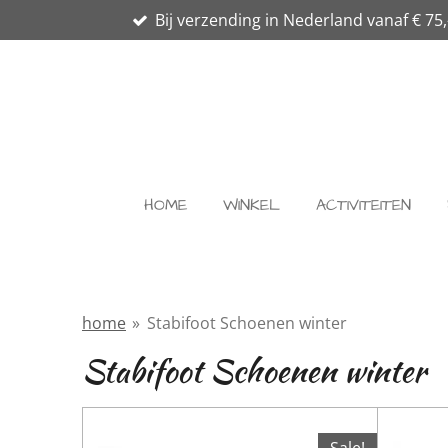
Bij verzending in Nederland vanaf € 75,
Ga
direct
naar
de
hoofdinhoud
HOME
WINKEL
ACTIVITEITEN
home
»
Stabifoot Schoenen winter
Stabifoot Schoenen winter