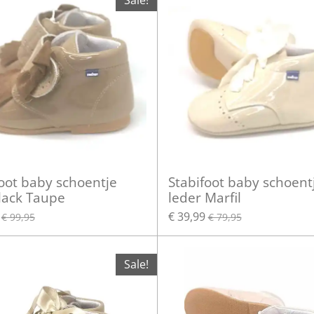
Sale!
foot baby schoentje
Stabifoot baby schoent
 lack Taupe
leder Marfil
€ 39,99
€ 99,95
€ 79,95
Sale!