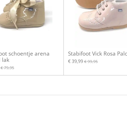
oot schoentje arena
Stabifoot Vick Rosa Pal
 lak
€ 39,99
€ 99,95
€ 79,95