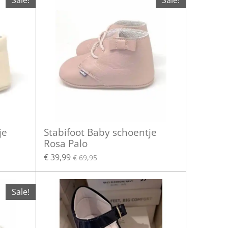
Sale!
Sale!
je
Stabifoot Baby schoentje
Rosa Palo
€ 39,99
€ 69,95
Sale!