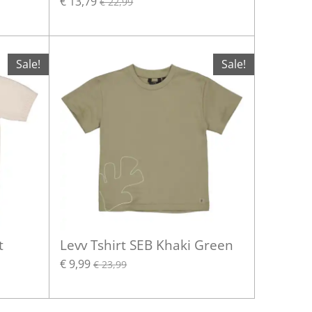
€ 13,79
€ 22,99
Sale!
Sale!
t
Levv Tshirt SEB Khaki Green
€ 9,99
€ 23,99