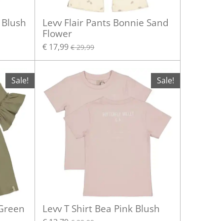
 Blush
Levv Flair Pants Bonnie Sand
Flower
€ 17,99
€ 29,99
Sale!
Sale!
 Green
Levv T Shirt Bea Pink Blush