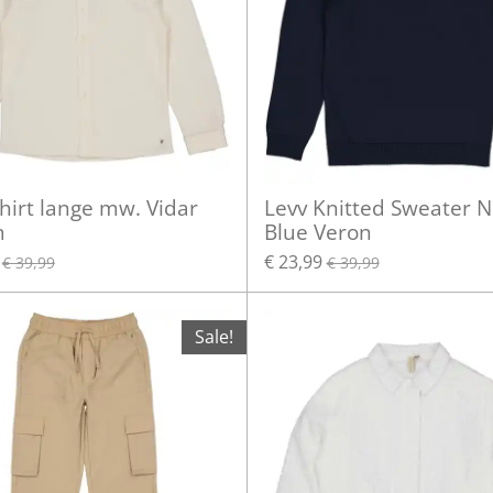
hirt lange mw. Vidar
Levv Knitted Sweater N
m
Blue Veron
€ 23,99
€ 39,99
€ 39,99
Sale!