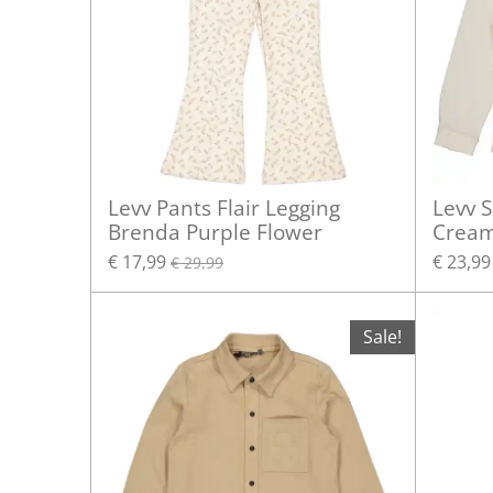
Levv Pants Flair Legging
Levv S
Brenda Purple Flower
Crea
€ 17,99
€ 23,99
€ 29,99
Sale!