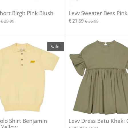
hort Birgit Pink Blush
Levv Sweater Bess Pink
€ 21,59
€ 29,99
€ 35,99
Sale!
olo Shirt Benjamin
Levv Dress Batu Khaki
 Yellow