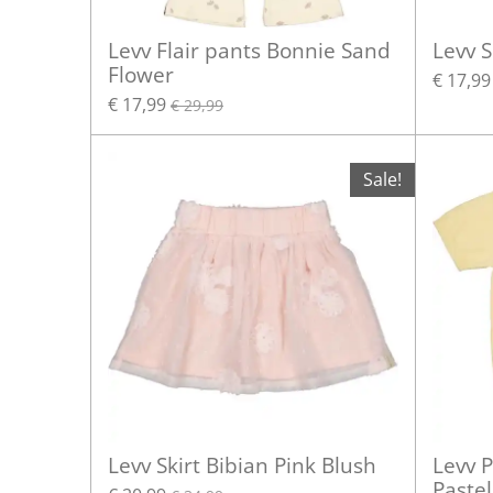
Levv Flair pants Bonnie Sand
Levv S
Flower
€ 17,99
€ 17,99
€ 29,99
Sale!
Levv Skirt Bibian Pink Blush
Levv P
Pastel