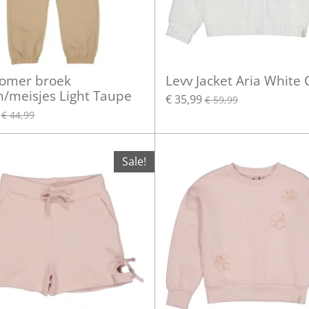
zomer broek
Levv Jacket Aria White
n/meisjes Light Taupe
€ 35,99
€ 59,99
€ 44,99
Sale!