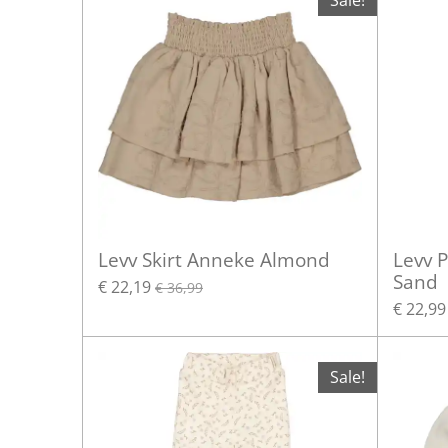
Sale!
Levv Skirt Anneke Almond
Levv 
Sand
€ 22,19
€ 36,99
€ 22,99
Sale!