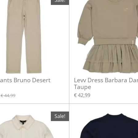
Sale!
Pants Bruno Desert
Levv Dress Barbara Da
Taupe
€ 42,99
€ 44,99
Sale!