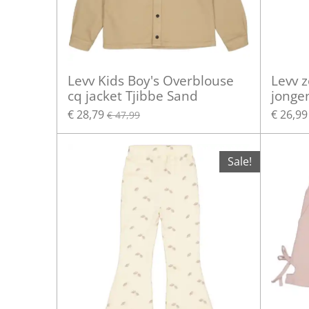
Levv Kids Boy's Overblouse
Levv 
cq jacket Tjibbe Sand
jonge
€ 28,79
€ 26,99
€ 47,99
Sale!