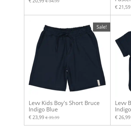
€ 20,99
€ 34,99
€ 21,59
Sale!
Levv Kids Boy's Short Bruce
Levv B
Indigo Blue
Indigo
€ 23,99
€ 26,99
€ 39,99