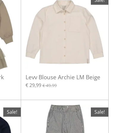
Sale!
rk
Levv Blouse Archie LM Beige
€ 29,99
€ 49,99
Sale!
Sale!