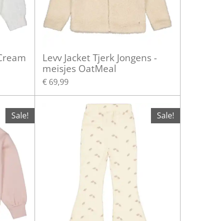
 Cream
Levv Jacket Tjerk Jongens -
meisjes OatMeal
€ 69,99
Sale!
Sale!