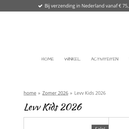
Bij verzending in Nederland vanaf € 75,
Ga
direct
naar
de
hoofdinhoud
HOME
WINKEL
ACTIVITEITEN
home
»
Zomer 2026
»
Levv Kids 2026
Levv Kids 2026