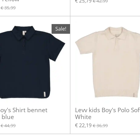
€ 25,79
€ 42,99
€ 35,99
Sale!
oy's Shirt bennet
Levv kids Boy's Polo Sof
 blue
White
€ 22,19
€ 44,99
€ 36,99