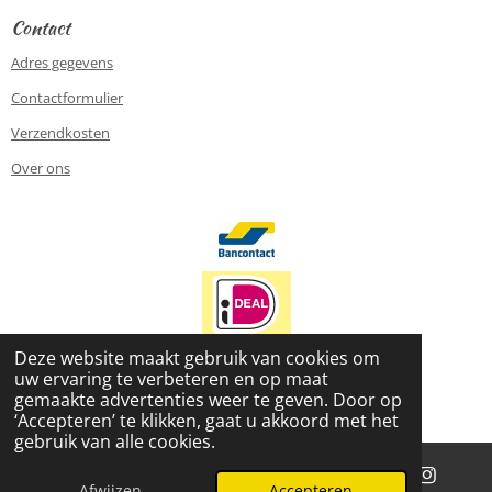
Contact
Adres gegevens
Contactformulier
Verzendkosten
Over ons
Deze website maakt gebruik van cookies om
uw ervaring te verbeteren en op maat
2026 www.le-petite-enfant.nl
gemaakte advertenties weer te geven. Door op
Powered by
JouwWeb
‘Accepteren’ te klikken, gaat u akkoord met het
gebruik van alle cookies.
Afwijzen
Accepteren