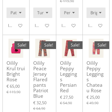
€ 119,90
In winkelwagen
In winkelwagen
In winkelwagen
In winkelwa
Sale!
Sale!
Sale!
Sale!
Oilily
Oilily
Oilily
Oilily
Krul trui
Peace
Peppy
Peppy
Bright
Jersey
Legging
Legging
Rose
Flared
s
s
pants
Persian
Chatea
€ 65,00
Patriot
Red
u Rose
€ 119,90
Blue
€ 27,50
€ 25,00
€ 32,50
€ 54,90
€ 49,90
€ 64,90