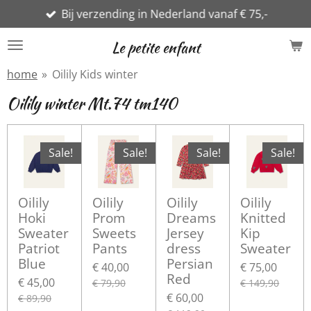
Bij verzending in Nederland vanaf € 75,-
Ga
direct
Le petite enfant
naar
de
home
»
Oilily Kids winter
hoofdinhoud
Oilily winter Mt.74 tm140
Sale!
Sale!
Sale!
Sale!
Oilily
Oilily
Oilily
Oilily
Hoki
Prom
Dreams
Knitted
Sweater
Sweets
Jersey
Kip
Patriot
Pants
dress
Sweater
Blue
Persian
€ 40,00
€ 75,00
Red
€ 45,00
€ 79,90
€ 149,90
€ 60,00
€ 89,90