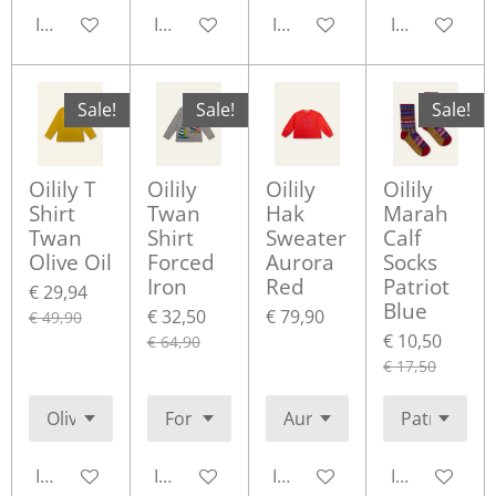
In winkelwagen
In winkelwagen
In winkelwagen
In winkelwa
Sale!
Sale!
Sale!
Oilily T
Oilily
Oilily
Oilily
Shirt
Twan
Hak
Marah
Twan
Shirt
Sweater
Calf
Olive Oil
Forced
Aurora
Socks
Iron
Red
Patriot
€ 29,94
Blue
€ 32,50
€ 79,90
€ 49,90
€ 10,50
€ 64,90
€ 17,50
In winkelwagen
In winkelwagen
In winkelwagen
In winkelwa