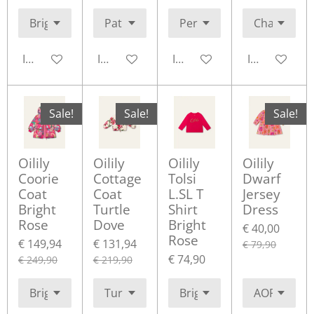
In winkelwagen
In winkelwagen
In winkelwagen
In winkelwa
Sale!
Sale!
Sale!
Oilily
Oilily
Oilily
Oilily
Coorie
Cottage
Tolsi
Dwarf
Coat
Coat
L.SL T
Jersey
Bright
Turtle
Shirt
Dress
Rose
Dove
Bright
€ 40,00
Rose
€ 149,94
€ 131,94
€ 79,90
€ 74,90
€ 249,90
€ 219,90